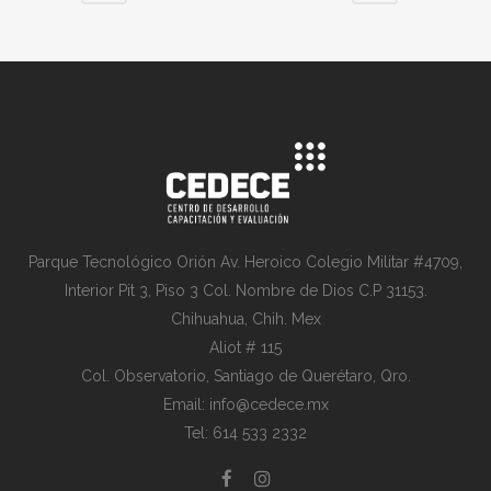
Parque Tecnológico Orión Av. Heroico Colegio Militar #4709,
Interior Pit 3, Piso 3 Col. Nombre de Dios C.P 31153.
Chihuahua, Chih. Mex
Aliot # 115
Col. Observatorio, Santiago de Querétaro, Qro.
Email: info@cedece.mx
Tel: 614 533 2332