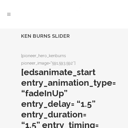
KEN BURNS SLIDER
[pioneer_hero_kenburns
pioneer_image=”591,593,592″]
[edsanimate_start
entry_animation_type=
“fadeInUp”
entry_delay= “1.5”
entry_duration=
“1.5” entry_timing=