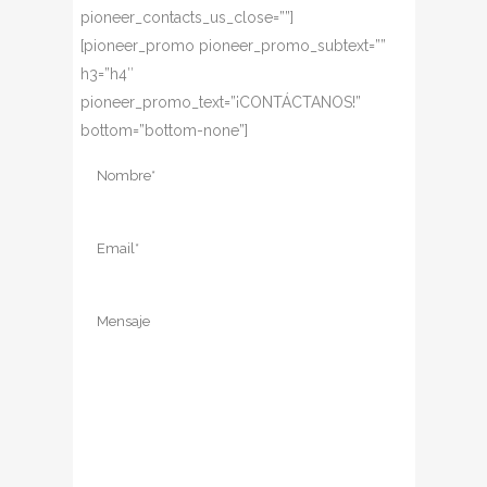
pioneer_contacts_us_close=””]
[pioneer_promo pioneer_promo_subtext=””
h3=”h4″
pioneer_promo_text=”¡CONTÁCTANOS!”
bottom=”bottom-none”]