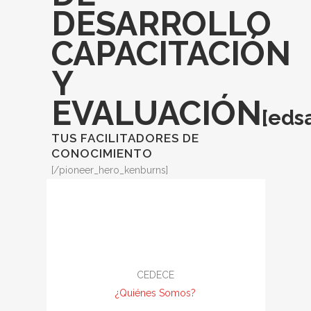
DESARROLLO
CAPACITACIÓN
Y
EVALUACIÓN
[eds
TUS FACILITADORES DE
CONOCIMIENTO
[/pioneer_hero_kenburns]
CEDECE
¿Quiénes Somos?