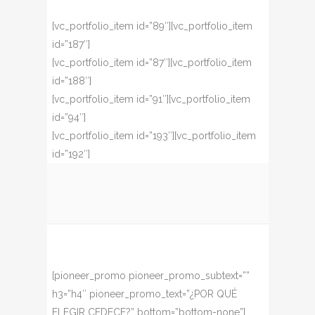
[vc_portfolio_item id=”89″][vc_portfolio_item
id=”187″]
[vc_portfolio_item id=”87″][vc_portfolio_item
id=”188″]
[vc_portfolio_item id=”91″][vc_portfolio_item
id=”94″]
[vc_portfolio_item id=”193″][vc_portfolio_item
id=”192″]
[pioneer_promo pioneer_promo_subtext=””
h3=”h4″ pioneer_promo_text=”¿POR QUÉ
ELEGIR CEDECE?” bottom=”bottom-none”]