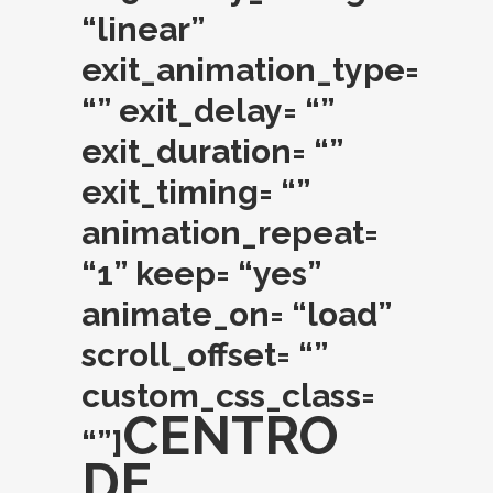
“linear”
exit_animation_type=
“” exit_delay= “”
exit_duration= “”
exit_timing= “”
animation_repeat=
“1” keep= “yes”
animate_on= “load”
scroll_offset= “”
custom_css_class=
CENTRO
“”]
DE